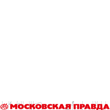
С помощью различных художественных методов, приемов
и жанров авторы спектакля «помогают» себе и зрителю
заново переосмыслить вопрос о сущности человека, о
настоящем «я» личности и социальных ролях, о
психологических масках и проблеме ответственности,
показанный через многогранник истории любви.
Владимир Сабадаш.
Фото Сергея Виноградова