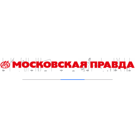
04.12.2023
Погода в Москве с 11 по 17 сентября: лето
продолжается
11.09.2023
Эксперт рассказала, можно ли есть рыбу из
московских водоемов
20.07.2023
Экологичный отдых, или Пикник без ущерба
для природы
20.06.2023
Добавить комментарий
Для отправки комментария вам необходимо
авторизоваться
.