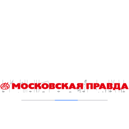
Штрафы за переход железнодорожных
путей в неположенном месте увеличились
до 1500 рублей
01.08.2023
Что ждет россиян в августе?
01.08.2023
Президент РФ подписал закон о финансовой
поддержке участников программы
долгосрочных сбережений
11.07.2023
Еще одно парламентское расследование
21.06.2023
Многобедная семья, или Проценты вместо