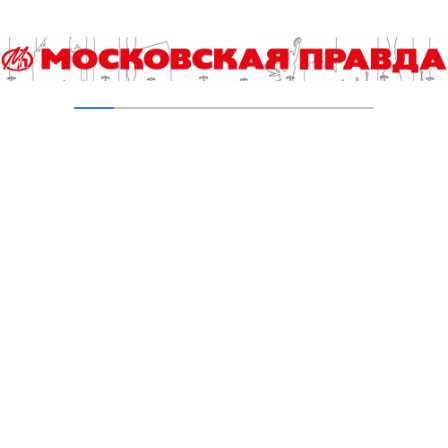
«Победа» возобновляет полеты в Турцию
01.11.2022
С 1 ноября из Шарм-эль-Шейха до Пирамид в
Гизе можно будет долететь
28.10.2022
Компания «Аэрофлот» приостановила
онлайн-регистрацию на рейсы
26.10.2022
Как оплатить штраф со скидкой в 50
процентов?
19.08.2022
«Аэрофлот» возобновляет рейсы в Бодрум и
Даламан
07.07.2022