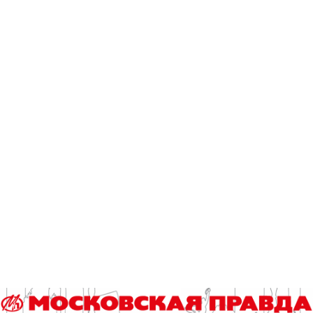
может оказаться непросто. Однако лучше всего избегать
гуманизации поведения собак, так как взгляд на них с
человеческой точки зрения может затруднить их истинное
понимание».
Чтобы наилучшим образом сблизиться с собаками,
ветеринары рекомендуют выделять время для общения и
устанавливать режим прогулок и приема пищи.
Создание «зоны дзен» также полезно для того, чтобы
предоставить собакам необходимое пространство,
которое можно оборудовать воротами, клетками и
загонами.
«Каждый щенок индивидуален и будет приспосабливаться
к своему новому окружению в своем собственном темпе.
Некоторые щенки могут быстро освоиться, в то время как
другим может потребоваться несколько недель, чтобы
приспособиться»,- добавила Бритт Розендаль.
Христина Денисюк.
Источник:
dailymail.co.uk