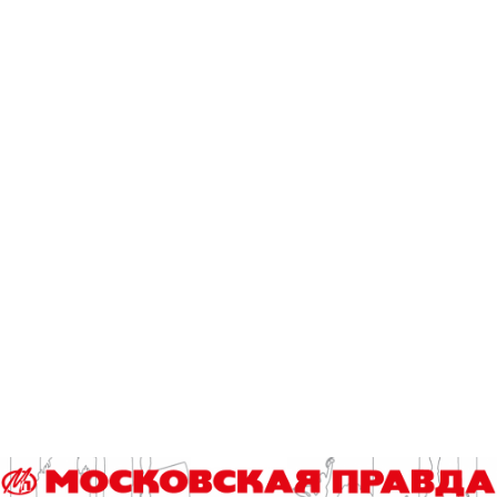
«Начинаем 68-й сезон нашего театра. И этот сезон для нас
всех ознаменован тем, что 19 декабря исполнилось бы
Галине Борисовне Волчек 90 лет. И этот сезон мы решили
посвятить нашей любимой Галине Борисовне. Проект,
который мы придумали и решили запустить, называется
«Современник. Планета Волчек»», – сказал директор
театра Юрий Кравец, открывая собрание по сбору труппы.