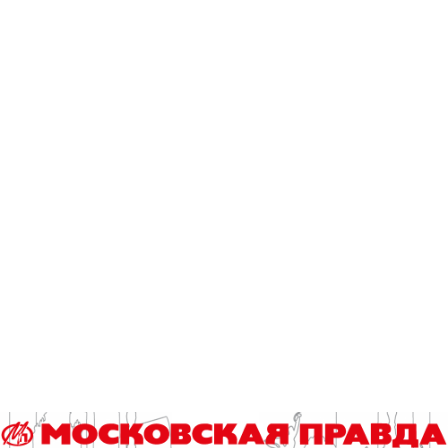
Нанесение покрытия
– При возможном возникновении у пациента
воспалительных процессов после имплантации
достаточно будет локально обработать место операции
рентгеновским излучением низкой мощности, чтобы
запустить генерацию активных форм кислорода, –
сказал Константин Купцов. – Эту процедуру можно
повторять многократно при необходимости. При
повторном облучении имплантатов с покрытием
уровень генерируемых АФК не изменятся и
соответствует первому облучению.