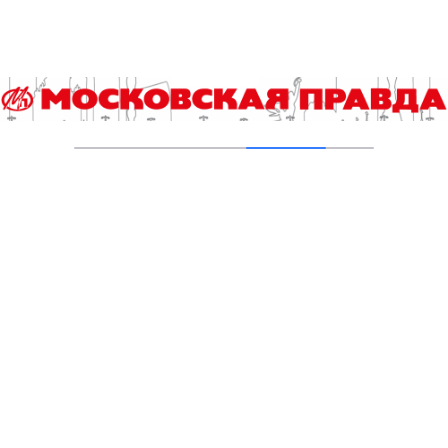
«Вижу мяч» – рассказ от первого лица о
жизни Михаила Гершковича
03.07.2026
Московская Спартакиада РТО может стать
Всероссийской
19.06.2026
Комитет по этике РФС объявил о
дисквалификациях
18.06.2026
Чемпионом БЕТСИТИ Суперлиги второй год
подряд стала «Ухта»
05.06.2026
Чемпион не намерен уступать свое звание
22.05.2026