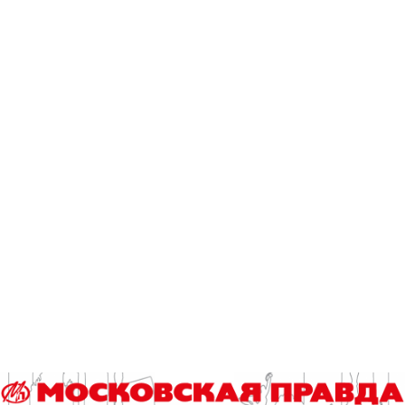
«Москва не дает дышать», контролируя всё и вся, не
говоря уже о «грабеже, о вывозе всех полезных
ископаемых». А в России, включая широкие массы, точно
так же считали, что Россия «кормит национальные
республики», и пора, наконец, «сбросить их с нашей шеи».
Кстати, «парад суверенитетов» начался с Декларации о
государственном суверенитете РСФСР, принятой Первым
съездом народных депутатов России 12 июня 1990 года.
И тем не менее… В марте 1991 года состоялся Всесоюзный
референдум о сохранении и обновлении СССР. В нем не
участвовали Литва, Эстония, Латвия, Грузия, Армения и
Молдавия.
А 77% граждан из девяти республик
проголосовали за общую жизнь в общей стране.
Летом
1991 года был разработан проект по заключению Союза
Советских Суверенных Республик как
децентрализованной федерации. Каким бы стал
обновленный СССР – неизвестно. В августе грянул путч,
устроенными самозваными членами самозваного
государственного комитета по чрезвычайному положению