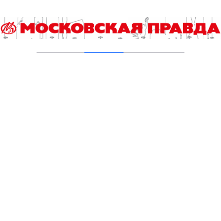
Добавить комментарий
Для отправки комментария вам необходимо
авторизоваться
.
Читайте также
Выборы 2026. Итоги регистрации и экспертная аналитика
Сап-фестиваль «Яуза Фест» состоится в столице второй
год подряд
Кстати. Как побороть стресс за 60 секунд
Два Кунцевских пруда на западе столицы приведены в
порядок
Сборная России выиграла турнир Continental Futsal
Championship в Таиланде