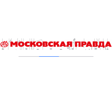
Октября завершена комплексная
реабилитация пруда
31.07.2026
Новые зоны отдыха у воды в Москве
подключили к электроснабжению
31.07.2026
Малый Чертановский пруд на юге Москвы
очистили от ила
30.07.2026
Добавить комментарий
Для отправки комментария вам необходимо
авторизоваться
.
Читайте также