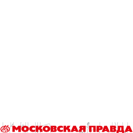
инваспорта
За 7 месяцев в отряд «ЛизаАлерт» уже поступило более 7
тысяч 144 заявок о пропаже несовершеннолетних
Эксклюзив