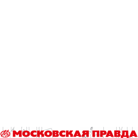
Сборная России выиграла турнир Continental Futsal
Championship в Таиланде
Эксклюзив