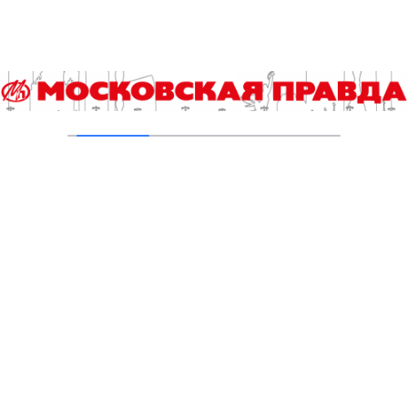
В Печатниках обновили асфальт на улице
Кухмистерова
03.08.2026
Добавить комментарий
Для отправки комментария вам необходимо
авторизоваться
.
Читайте также
Гороскоп на 10 августа
Энергия и стройка внутри нас: простыми словами о
метаболизме
Выпускной экзамен по истории для девятиклассников