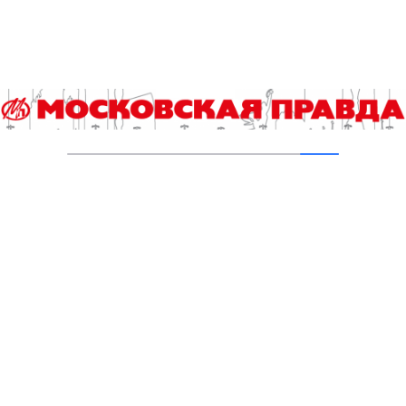
Малый Чертановский пруд на юге Москвы
очистили от ила
30.07.2026
Добавить комментарий
Для отправки комментария вам необходимо
авторизоваться
.
Читайте также
Что происходит на свете? А просто…
Грибной тур по итогам футбольного ЧМ-2026
Столичные школьники вернулись с наградами с «Большой
перемены»