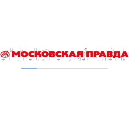
объектов
03.08.2026
В Печатниках обновили асфальт на улице
Кухмистерова
03.08.2026
На юго‑западе Москвы в парке 50‑летия
Октября завершена комплексная
реабилитация пруда
31.07.2026
Добавить комментарий
Для отправки комментария вам необходимо
авторизоваться
.
Читайте также