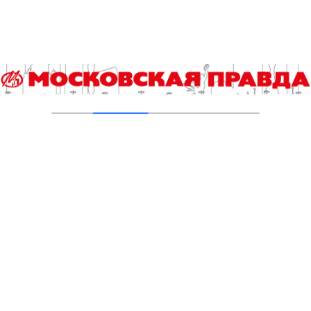
В Басманном районе Москвы восстановят
исторический доходный дом 1917 года
06.08.2026
В ТиНАО построили и реконструировали 28
канализационно-насосных станций
05.08.2026
В Ломоносовском районе столицы на
проспекте Вернадского ремонтируют дом
1959 года
05.08.2026
Пруды в Ясенево привели в порядок:
завершена комплексная реабилитация
водоемов
04.08.2026
В Москве усилено патрулирование водных
объектов