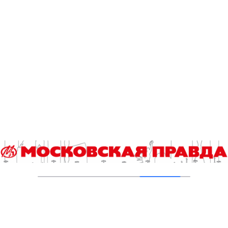
В Ломоносовском районе столицы на
проспекте Вернадского ремонтируют дом
1959 года
05.08.2026
Пруды в Ясенево привели в порядок:
завершена комплексная реабилитация
водоемов
04.08.2026
В Москве усилено патрулирование водных
объектов
03.08.2026
В Печатниках обновили асфальт на улице
Кухмистерова
03.08.2026
На юго‑западе Москвы в парке 50‑летия
Октября завершена комплексная
реабилитация пруда