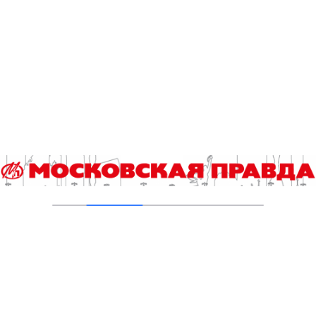
Кухмистерова
03.08.2026
На юго‑западе Москвы в парке 50‑летия
Октября завершена комплексная
реабилитация пруда
31.07.2026
Новые зоны отдыха у воды в Москве
подключили к электроснабжению
31.07.2026
Малый Чертановский пруд на юге Москвы
очистили от ила
30.07.2026
Добавить комментарий
Для отправки комментария вам необходимо
авторизоваться
.