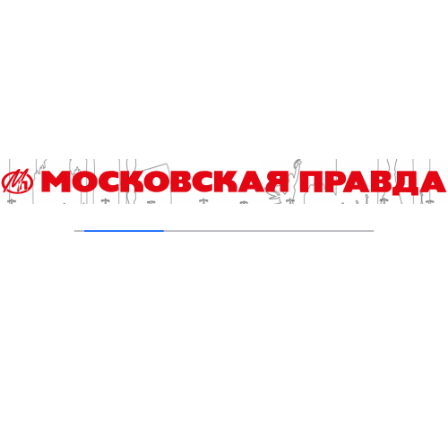
В Печатниках обновили асфальт на улице
Кухмистерова
03.08.2026
На юго‑западе Москвы в парке 50‑летия
Октября завершена комплексная
реабилитация пруда
31.07.2026
Добавить комментарий
Для отправки комментария вам необходимо
авторизоваться
.
Читайте также