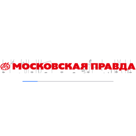
05.08.2026
Пруды в Ясенево привели в порядок:
завершена комплексная реабилитация
водоемов
04.08.2026
В Москве усилено патрулирование водных
объектов
03.08.2026
В Печатниках обновили асфальт на улице
Кухмистерова
03.08.2026
Добавить комментарий
Для отправки комментария вам необходимо
авторизоваться
.