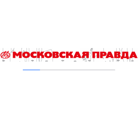
Читайте также
Выборы 2026. Итоги регистрации и экспертная аналитика
Сап-фестиваль «Яуза Фест» состоится в столице второй
год подряд
Кстати. Как побороть стресс за 60 секунд
Два Кунцевских пруда на западе столицы приведены в
порядок
Сборная России выиграла турнир Continental Futsal
Championship в Таиланде
Эксклюзив