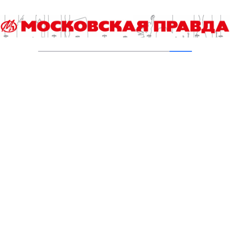
05.08.2026
В Ломоносовском районе столицы на
проспекте Вернадского ремонтируют дом
1959 года
05.08.2026
Пруды в Ясенево привели в порядок:
завершена комплексная реабилитация
водоемов
04.08.2026
В Москве усилено патрулирование водных
объектов
03.08.2026
В Печатниках обновили асфальт на улице
Кухмистерова
03.08.2026