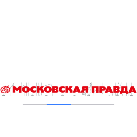
В ТиНАО построили и реконструировали 28
канализационно-насосных станций
05.08.2026
В Ломоносовском районе столицы на
проспекте Вернадского ремонтируют дом
1959 года
05.08.2026
Пруды в Ясенево привели в порядок:
завершена комплексная реабилитация
водоемов
04.08.2026
В Москве усилено патрулирование водных
объектов
03.08.2026
В Печатниках обновили асфальт на улице
Кухмистерова
03.08.2026