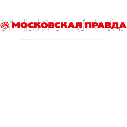
Кухмистерова
03.08.2026
Добавить комментарий
Для отправки комментария вам необходимо
авторизоваться
.
Читайте также
Энергия и стройка внутри нас: простыми словами о
метаболизме
Выпускной экзамен по истории для девятиклассников
ждут изменения
Сколько спирта содержится в кефире и квасе?