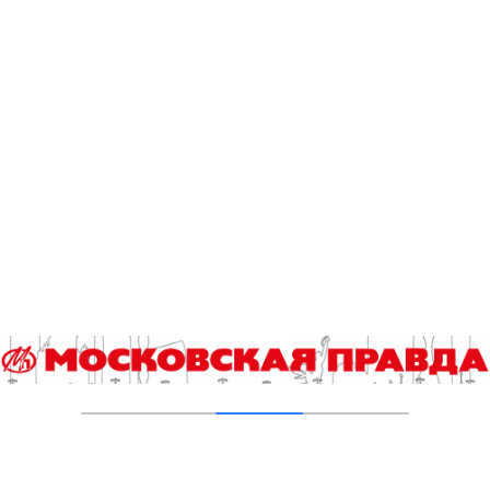
Пруды в Ясенево привели в порядок:
завершена комплексная реабилитация
водоемов
04.08.2026
В Москве усилено патрулирование водных
объектов
03.08.2026
В Печатниках обновили асфальт на улице
Кухмистерова
03.08.2026
Добавить комментарий
Для отправки комментария вам необходимо
авторизоваться
.