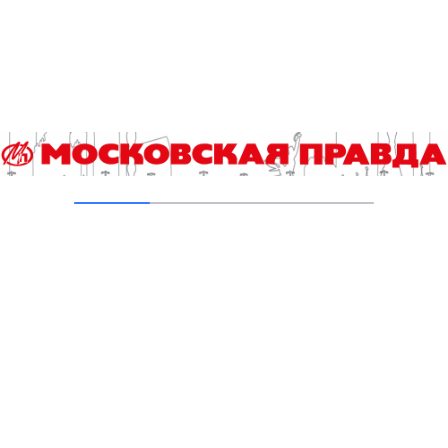
03.08.2026
На юго‑западе Москвы в парке 50‑летия
Октября завершена комплексная
реабилитация пруда
31.07.2026
Добавить комментарий
Для отправки комментария вам необходимо
авторизоваться
.
Читайте также
Во внеучебный курс «Россия – мои горизонты» включат
обязательный региональный компонент