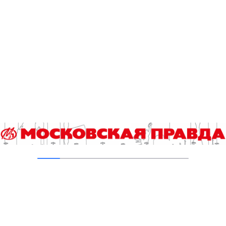
В Ломоносовском районе столицы на
проспекте Вернадского ремонтируют дом
1959 года
05.08.2026
Пруды в Ясенево привели в порядок:
завершена комплексная реабилитация
водоемов
04.08.2026
В Москве усилено патрулирование водных
объектов
03.08.2026
В Печатниках обновили асфальт на улице
Кухмистерова
03.08.2026
Добавить комментарий