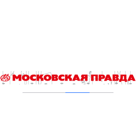
В Ломоносовском районе столицы на
проспекте Вернадского ремонтируют дом
1959 года
05.08.2026
Пруды в Ясенево привели в порядок:
завершена комплексная реабилитация
водоемов
04.08.2026
В Москве усилено патрулирование водных
объектов
03.08.2026
В Печатниках обновили асфальт на улице
Кухмистерова
03.08.2026
Добавить комментарий