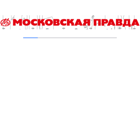
Добавить комментарий
Для отправки комментария вам необходимо
авторизоваться
.
Читайте также
Там, где лето
Улица Героев-Железнодорожников появилась в Южном
административном округе
Инфляция фактическая и ожидаемая: повторится ли
июльский рост цен?
Разработки в ОЭЗ «Технополис Москва» послужат
освоению космоса