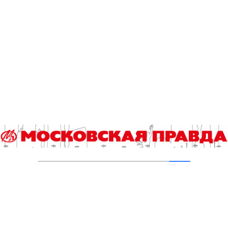
05.08.2026
В Ломоносовском районе столицы на
проспекте Вернадского ремонтируют дом
1959 года
05.08.2026
Пруды в Ясенево привели в порядок:
завершена комплексная реабилитация
водоемов
04.08.2026
В Москве усилено патрулирование водных
объектов
03.08.2026
В Печатниках обновили асфальт на улице
Кухмистерова
03.08.2026