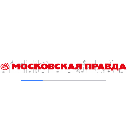
В Печатниках обновили асфальт на улице
Кухмистерова
03.08.2026
На юго‑западе Москвы в парке 50‑летия
Октября завершена комплексная
реабилитация пруда
31.07.2026
Новые зоны отдыха у воды в Москве
подключили к электроснабжению
31.07.2026
Добавить комментарий
Для отправки комментария вам необходимо
авторизоваться
.