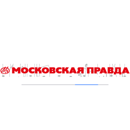
проспекте Вернадского ремонтируют дом
1959 года
05.08.2026
Пруды в Ясенево привели в порядок:
завершена комплексная реабилитация
водоемов
04.08.2026
В Москве усилено патрулирование водных
объектов
03.08.2026
В Печатниках обновили асфальт на улице
Кухмистерова
03.08.2026
Добавить комментарий
Для отправки комментария вам необходимо