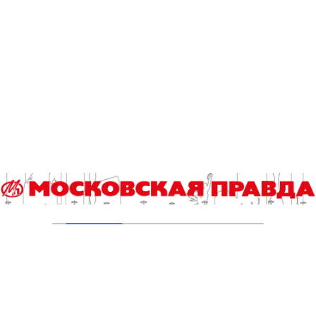
Пруды в Ясенево привели в порядок:
завершена комплексная реабилитация
водоемов
04.08.2026
В Москве усилено патрулирование водных
объектов
03.08.2026
В Печатниках обновили асфальт на улице
Кухмистерова
03.08.2026
На юго‑западе Москвы в парке 50‑летия
Октября завершена комплексная
реабилитация пруда
31.07.2026
Добавить комментарий