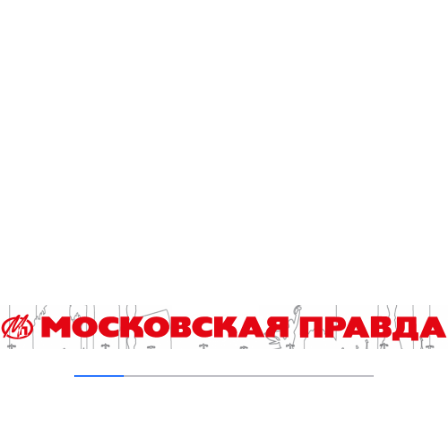
В Ломоносовском районе столицы на
проспекте Вернадского ремонтируют дом
1959 года
05.08.2026
Пруды в Ясенево привели в порядок:
завершена комплексная реабилитация
водоемов
04.08.2026
В Москве усилено патрулирование водных
объектов
03.08.2026
В Печатниках обновили асфальт на улице
Кухмистерова
03.08.2026
На юго‑западе Москвы в парке 50‑летия
Октября завершена комплексная