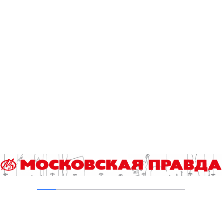
В Басманном районе Москвы восстановят
исторический доходный дом 1917 года
06.08.2026
В ТиНАО построили и реконструировали 28
канализационно-насосных станций
05.08.2026
В Ломоносовском районе столицы на
проспекте Вернадского ремонтируют дом
1959 года
05.08.2026
Пруды в Ясенево привели в порядок:
завершена комплексная реабилитация
водоемов
04.08.2026
В Москве усилено патрулирование водных
объектов
03.08.2026