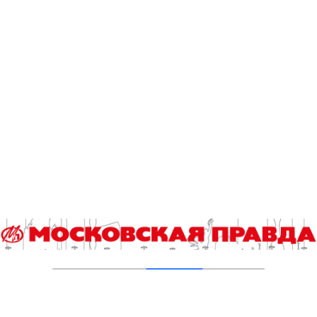
В Басманном районе Москвы восстановят
исторический доходный дом 1917 года
06.08.2026
В ТиНАО построили и реконструировали 28
канализационно-насосных станций
05.08.2026
В Ломоносовском районе столицы на
проспекте Вернадского ремонтируют дом
1959 года
05.08.2026
Пруды в Ясенево привели в порядок:
завершена комплексная реабилитация
водоемов
04.08.2026
В Москве усилено патрулирование водных
объектов
03.08.2026