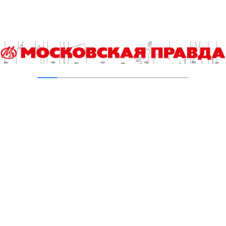
В Печатниках обновили асфальт на улице
Кухмистерова
03.08.2026
Добавить комментарий
Для отправки комментария вам необходимо
авторизоваться
.
Читайте также
«Кубок детского спорта» соберет юных футболистов в
«Лужниках»
Шестеренки и чипы: лимитированная серия карт «Тройка»
выпущена в ОЭЗ Москвы
Гороскоп на 8 августа