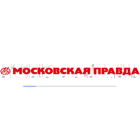
05.08.2026
Пруды в Ясенево привели в порядок:
завершена комплексная реабилитация
водоемов
04.08.2026
В Москве усилено патрулирование водных
объектов
03.08.2026
В Печатниках обновили асфальт на улице
Кухмистерова
03.08.2026
Добавить комментарий
Для отправки комментария вам необходимо
авторизоваться
.