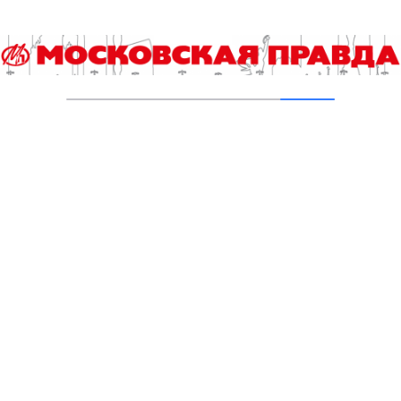
В ТиНАО построили и реконструировали 28
канализационно-насосных станций
05.08.2026
В Ломоносовском районе столицы на
проспекте Вернадского ремонтируют дом
1959 года
05.08.2026
Пруды в Ясенево привели в порядок:
завершена комплексная реабилитация
водоемов
04.08.2026
В Москве усилено патрулирование водных
объектов
03.08.2026
В Печатниках обновили асфальт на улице
Кухмистерова
03.08.2026