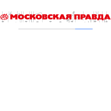
1959 года
05.08.2026
Пруды в Ясенево привели в порядок:
завершена комплексная реабилитация
водоемов
04.08.2026
В Москве усилено патрулирование водных
объектов
03.08.2026
В Печатниках обновили асфальт на улице
Кухмистерова
03.08.2026
На юго‑западе Москвы в парке 50‑летия
Октября завершена комплексная
реабилитация пруда
31.07.2026