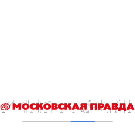
В ТиНАО построили и реконструировали 28
канализационно-насосных станций
05.08.2026
В Ломоносовском районе столицы на
проспекте Вернадского ремонтируют дом
1959 года
05.08.2026
Пруды в Ясенево привели в порядок:
завершена комплексная реабилитация
водоемов
04.08.2026
В Москве усилено патрулирование водных
объектов
03.08.2026
В Печатниках обновили асфальт на улице
Кухмистерова
03.08.2026