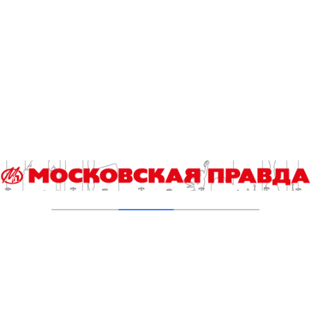
В Ломоносовском районе столицы на
проспекте Вернадского ремонтируют дом
1959 года
05.08.2026
Пруды в Ясенево привели в порядок:
завершена комплексная реабилитация
водоемов
04.08.2026
В Москве усилено патрулирование водных
объектов
03.08.2026
В Печатниках обновили асфальт на улице
Кухмистерова
03.08.2026
Добавить комментарий