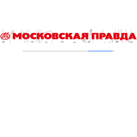
Бразильский «Коринтианс» стал
победителем Московского
международного кубка по пляжному
футболу
05.08.2024
«Кристалл» продолжил собирать титулы в
пляжном футболе
20.05.2024
Московский международный кубок по
пляжному футболу выиграл «Локомотив»
16.10.2023
«Кристалл» продолжил серию побед в
пляжном футболе
25.09.2023
На пьедестал чемпионата России по
пляжному футболу взошли «Кристалл»,
«Локомотив» и «Саратов»
28.08.2023