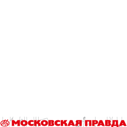
номинации: «Воспитатель года» и «Педагогический старт». На
первую номинацию могут...
«педагоги года москвы»
конкурс
Читайте также
Вести из ЦИКа. Самое короткое заседание
Центризбиркома
День физкультурника отметят и представители
инваспорта
За 7 месяцев в отряд «ЛизаАлерт» уже поступило более 7
тысяч 144 заявок о пропаже несовершеннолетних
Кубковые матчи в Краснодаре, Санкт-Петербурге и Москве
Стартует конкурс на звание лучшего школьного педагога-