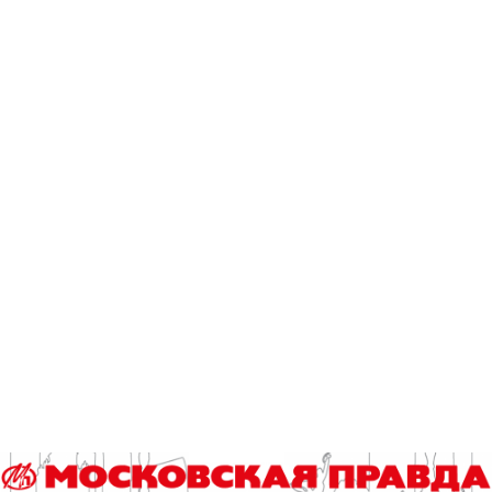
Читайте также
У беспилотников могут появиться руки
«Кубок детского спорта» соберет юных футболистов в
«Лужниках»
Шестеренки и чипы: лимитированная серия карт «Тройка»
выпущена в ОЭЗ Москвы
Гороскоп на 8 августа
Выборы 2026. Итоги регистрации и экспертная аналитика
Эксклюзив