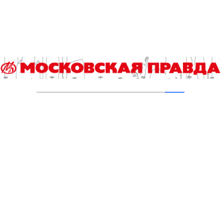
В Москве усилено патрулирование водных
объектов
03.08.2026
В Печатниках обновили асфальт на улице
Кухмистерова
03.08.2026
Добавить комментарий
Для отправки комментария вам необходимо
авторизоваться
.
Читайте также
Выпускной экзамен по истории для девятиклассников
ждут изменения