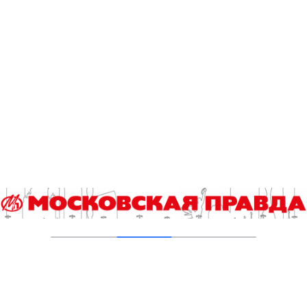
Гороскоп на 5 августа
05.08.2026
В «КиноХоровод» включились дети
04.08.2026
Инна Ивлева: Драйвинговые лошади не
боятся ничего
04.08.2026
Второе рождение Новых Черёмушек
04.08.2026
Гороскоп на 4 августа
04.08.2026