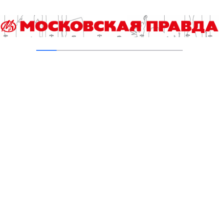
Народные приметы на 25 июля: откажитесь
от сахара
25.07.2023
Фестиваль кавер-групп «Путешествие по
страницам музыки» начался на ВДНХ
24.07.2023
Погода в Москве с 24 по 30 июля: теплые
ночи, дождливые дни
24.07.2023
Народные приметы на 24 июля: откажитесь
от деликатесов
24.07.2023
Народные приметы на 23 июля: вода
избавит от проблем
23.07.2023