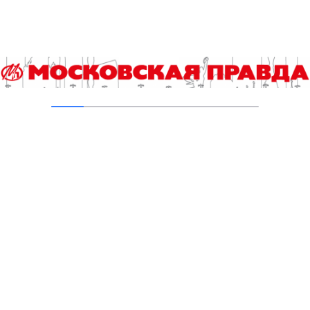
водоемов
04.08.2026
В Москве усилено патрулирование водных
объектов
03.08.2026
В Печатниках обновили асфальт на улице
Кухмистерова
03.08.2026
На юго‑западе Москвы в парке 50‑летия
Октября завершена комплексная
реабилитация пруда
31.07.2026
Новые зоны отдыха у воды в Москве
подключили к электроснабжению
31.07.2026
Малый Чертановский пруд на юге Москвы